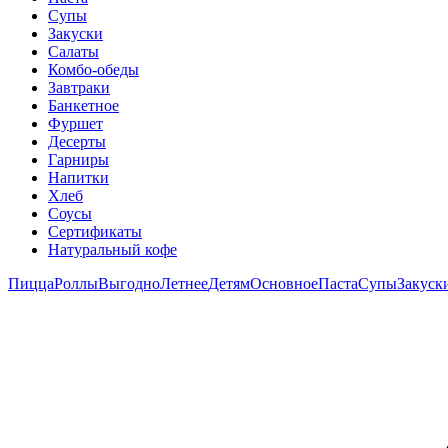
Супы
Закуски
Салаты
Комбо-обеды
Завтраки
Банкетное
Фуршет
Десерты
Гарниры
Напитки
Хлеб
Соусы
Сертификаты
Натуральный кофе
Пицца
Роллы
Выгодно
Летнее
Детям
Основное
Паста
Супы
Закуск