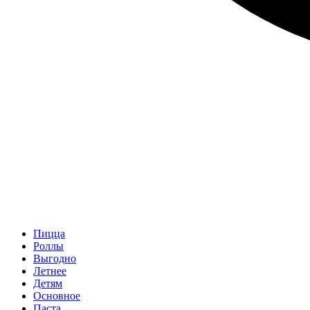
Пицца
Роллы
Выгодно
Летнее
Детям
Основное
Паста