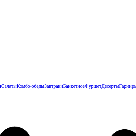
и
Салаты
Комбо-обеды
Завтраки
Банкетное
Фуршет
Десерты
Гарнир