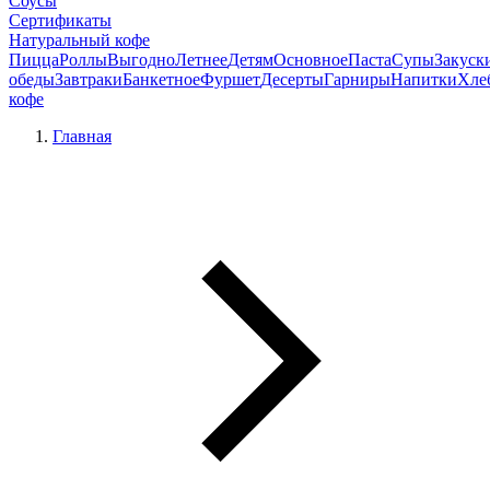
Соусы
Сертификаты
Натуральный кофе
Пицца
Роллы
Выгодно
Летнее
Детям
Основное
Паста
Супы
Закуск
обеды
Завтраки
Банкетное
Фуршет
Десерты
Гарниры
Напитки
Хле
кофе
Главная