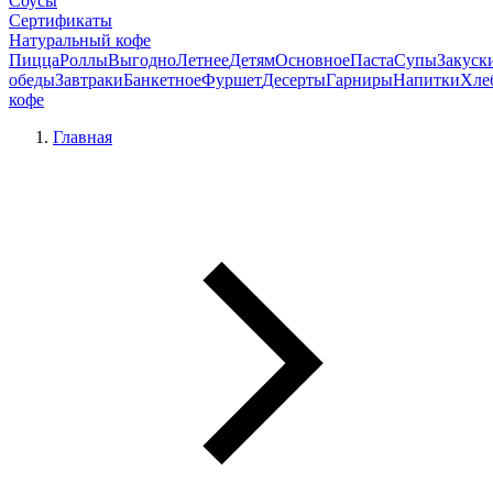
Соусы
Сертификаты
Натуральный кофе
Пицца
Роллы
Выгодно
Летнее
Детям
Основное
Паста
Супы
Закуск
обеды
Завтраки
Банкетное
Фуршет
Десерты
Гарниры
Напитки
Хле
кофе
Главная