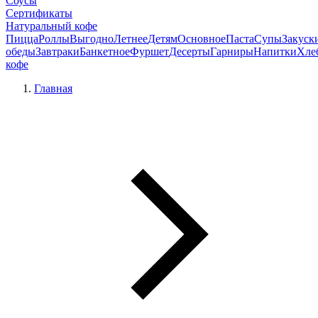
Соусы
Сертификаты
Натуральный кофе
Пицца
Роллы
Выгодно
Летнее
Детям
Основное
Паста
Супы
Закуск
обеды
Завтраки
Банкетное
Фуршет
Десерты
Гарниры
Напитки
Хле
кофе
Главная