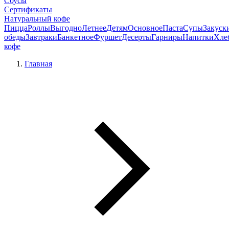
Соусы
Сертификаты
Натуральный кофе
Пицца
Роллы
Выгодно
Летнее
Детям
Основное
Паста
Супы
Закуск
обеды
Завтраки
Банкетное
Фуршет
Десерты
Гарниры
Напитки
Хле
кофе
Главная