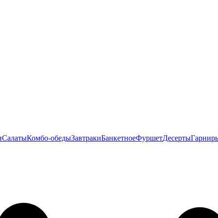
и
Салаты
Комбо-обеды
Завтраки
Банкетное
Фуршет
Десерты
Гарнир