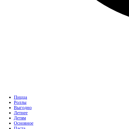
Пицца
Роллы
Выгодно
Летнее
Детям
Основное
Паста