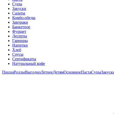
Супы
Закуски
Салаты
Комбо-обеды
Завтраки
Банкетное
Фуршет
Десерты
Гарниры
Напитки
Хлеб
Соусы
Сертификаты
Натуральный кофе
Пицца
Роллы
Выгодно
Летнее
Детям
Основное
Паста
Супы
Закуск