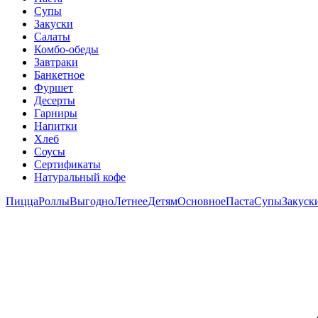
Супы
Закуски
Салаты
Комбо-обеды
Завтраки
Банкетное
Фуршет
Десерты
Гарниры
Напитки
Хлеб
Соусы
Сертификаты
Натуральный кофе
Пицца
Роллы
Выгодно
Летнее
Детям
Основное
Паста
Супы
Закуск