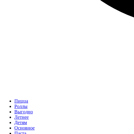
Пицца
Роллы
Выгодно
Летнее
Детям
Основное
Паста