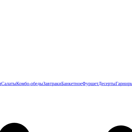
и
Салаты
Комбо-обеды
Завтраки
Банкетное
Фуршет
Десерты
Гарнир