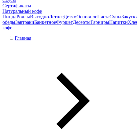
Соусы
Сертификаты
Натуральный кофе
Пицца
Роллы
Выгодно
Летнее
Детям
Основное
Паста
Супы
Закуск
обеды
Завтраки
Банкетное
Фуршет
Десерты
Гарниры
Напитки
Хле
кофе
Главная