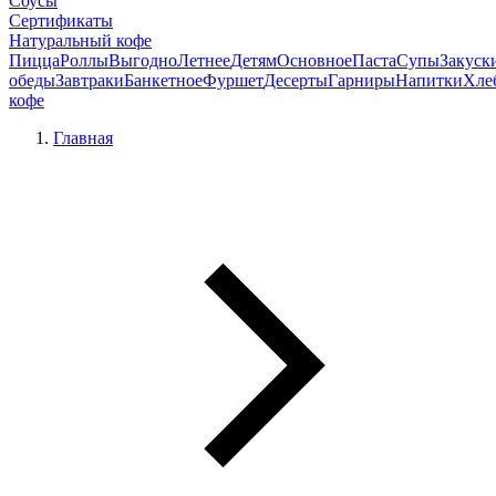
Соусы
Сертификаты
Натуральный кофе
Пицца
Роллы
Выгодно
Летнее
Детям
Основное
Паста
Супы
Закуск
обеды
Завтраки
Банкетное
Фуршет
Десерты
Гарниры
Напитки
Хле
кофе
Главная