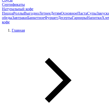
Соусы
Сертификаты
Натуральный кофе
Пицца
Роллы
Выгодно
Летнее
Детям
Основное
Паста
Супы
Закуск
обеды
Завтраки
Банкетное
Фуршет
Десерты
Гарниры
Напитки
Хле
кофе
Главная