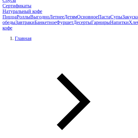
Соусы
Сертификаты
Натуральный кофе
Пицца
Роллы
Выгодно
Летнее
Детям
Основное
Паста
Супы
Закуск
обеды
Завтраки
Банкетное
Фуршет
Десерты
Гарниры
Напитки
Хле
кофе
Главная