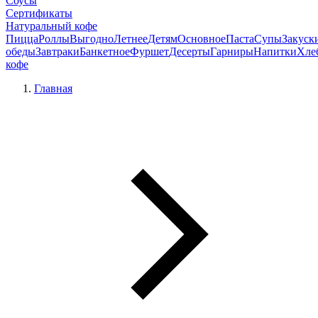
Соусы
Сертификаты
Натуральный кофе
Пицца
Роллы
Выгодно
Летнее
Детям
Основное
Паста
Супы
Закуск
обеды
Завтраки
Банкетное
Фуршет
Десерты
Гарниры
Напитки
Хле
кофе
Главная