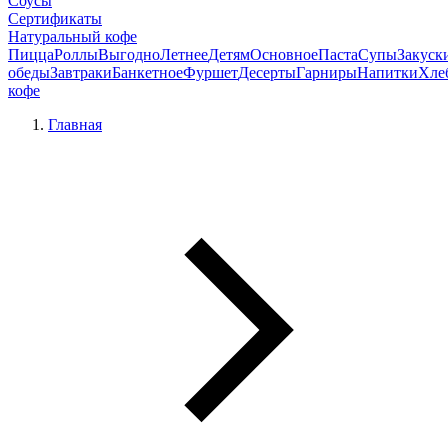
Соусы
Сертификаты
Натуральный кофе
Пицца
Роллы
Выгодно
Летнее
Детям
Основное
Паста
Супы
Закуск
обеды
Завтраки
Банкетное
Фуршет
Десерты
Гарниры
Напитки
Хле
кофе
Главная