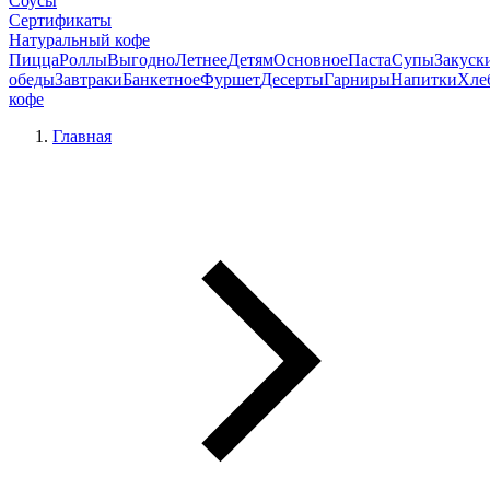
Соусы
Сертификаты
Натуральный кофе
Пицца
Роллы
Выгодно
Летнее
Детям
Основное
Паста
Супы
Закуск
обеды
Завтраки
Банкетное
Фуршет
Десерты
Гарниры
Напитки
Хле
кофе
Главная